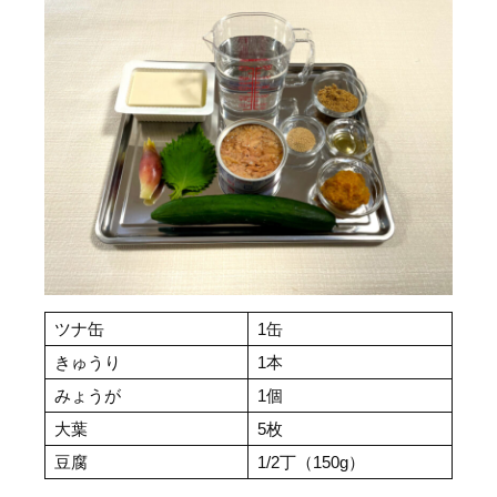
ツナ缶
1缶
きゅうり
1本
みょうが
1個
大葉
5枚
豆腐
1/2丁（150g）