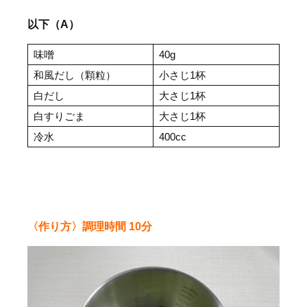
以下（A）
味噌
40g
和風だし（顆粒）
小さじ1杯
白だし
大さじ1杯
白すりごま
大さじ1杯
冷水
400cc
〈作り方〉調理時間 10分