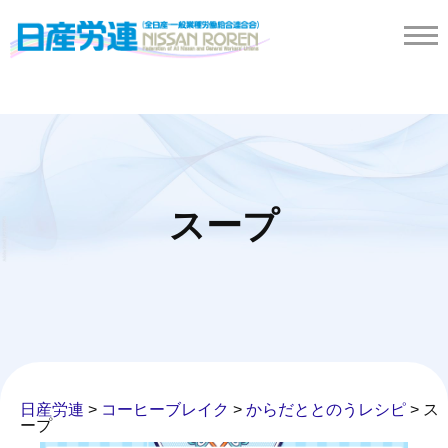
スープ
日産労連
>
コーヒーブレイク
>
からだととのうレシピ
>
ス
ープ