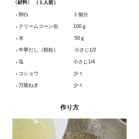
〈材料〉 （１人前）
卵白 １個分
クリームコーン缶 100ｇ
水 50ｇ
中華だし（顆粒） 小さじ1/2
塩 小さじ1/4
コショウ 少々
万能ねぎ 少々
作り方